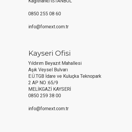
Kağıthane/İSTANBUL
0850 255 08 60
info@fornext.com.tr
Kayseri Ofisi
Yıldırım Beyazıt Mahallesi
Aşık Veysel Bulvarı
E.Ü.TGB İdare ve Kuluçka Teknopark
2 AP NO :65/9
MELİKGAZİ KAYSERİ
0850 259 38 00
info@fornext.com.tr