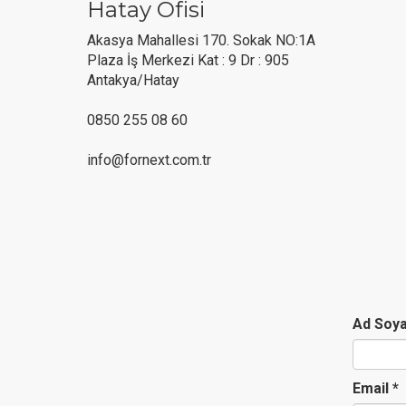
Hatay Ofisi
Akasya Mahallesi 170. Sokak NO:1A
Plaza İş Merkezi Kat : 9 Dr : 905
Antakya/Hatay
0850 255 08 60
info@fornext.com.tr
Ad Soy
Email
*